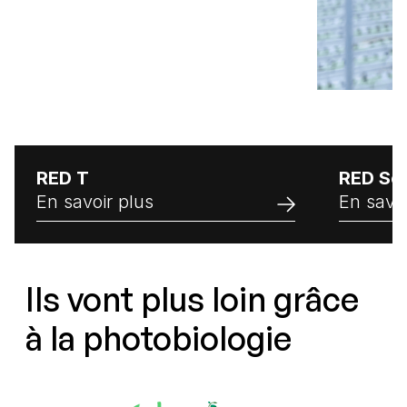
RED T
RED Se
En savoir plus
En savoi
Ils vont plus loin grâce
à la photobiologie