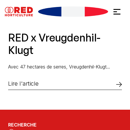
Aller vers le contenu
Panneau de gestion des cookies
RED x Vreugdenhil-
Klugt
Avec 47 hectares de serres, Vreugdenhil-Klugt...
Lire l'article
RECHERCHE