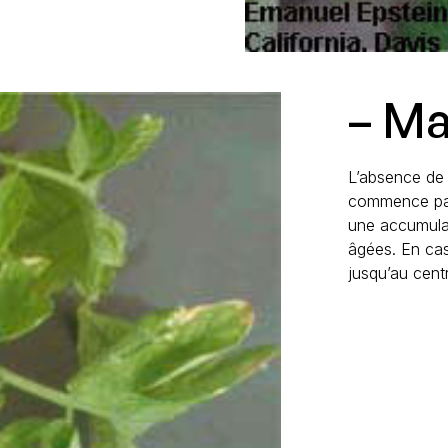
– M
L’absence de 
commence par 
une accumulat
âgées. En cas
jusqu’au centr