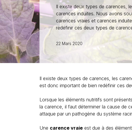
Full LED pour culture fil-haut
Il existe deux types de carences, l
Full LED pour semences
carences induites. Nous avons so
Full LED pour fruits rouges
carences vraies et carences induite
Full LED pour fleurs coupées
redéfinir ces deux types de carenc
Full LED pour cannabis
22 Mars 2020
Il existe deux types de carences, les care
est donc important de bien redéfinir ces 
Lorsque les éléments nutritifs sont présent
la carence, il faut déterminer la cause de
attaque par un pathogène du système racina
Une
carence vraie
est due à des éléments 