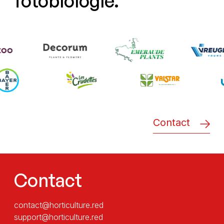
fotobiologie.
Contact
Contact
contact@horticulture.red
support@horticulture.red