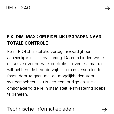
terwijl je hetzelfde energieverbruik behoudt als een
Deze LED-topbelichting is de perfecte keuze voor
600W HPS. De RED T680 is ontworpen om
installaties met een gematigde lichtintensiteitseis en
RED T240
energiebesparing te bevorderen terwijl het een hogere
beperkte beschikbare hoogte. De RED T320 belichting
lichtintensiteit levert dan een 1000W HPS.
is bijzonder geschikt voor het verhogen van de
Dit LED-licht is perfect voor installaties met minimale
lichtintensiteit, het verlagen van het verbruik in
ruimte tussen de planten en de armatuur, evenals voor
vergelijking met een 400W HPS en biedt een
binnenruimtes met lage lichtintensiteitseisen. Het is een
FIX, DIM, MAX : GELEIDELIJK UPGRADEN NAAR
gelijkwaardig alternatief voor een 600W HPS.
ideale vervanging voor een 400W HPS.
TOTALE CONTROLE
Een LED-lichtinstallatie vertegenwoordigt een
aanzienlijke initiële investering. Daarom bieden we je
de keuze over hoeveel controle je over je armatuur
wilt hebben. Je hebt de vrijheid om in verschillende
fasen door te gaan met de mogelijkheden voor
systeembeheer. Het is een eenvoudige en snelle
omschakeling die je in staat stelt je investering soepel
te beheren.
Technische informatiebladen