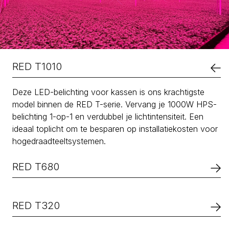
RED T1010
Deze LED-belichting voor kassen is ons krachtigste
model binnen de RED T-serie. Vervang je 1000W HPS-
belichting 1-op-1 en verdubbel je lichtintensiteit. Een
ideaal toplicht om te besparen op installatiekosten voor
hogedraadteeltsystemen.
RED T680
Dit LED-belichtingssysteem voor de tuinbouw is de
ideale oplossing voor hogedraadteelten en planten die
RED T320
hoge lichtintensiteit vereisen. Verdubbel je lichtintensiteit