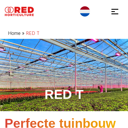
Ga naar inhoud
Cookies beheer paneel
Home
»
RED T
RED T
Perfecte tuinbouw