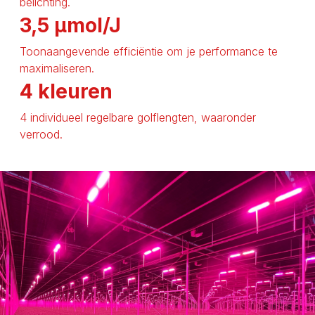
belichting.
3,5 µmol/J
Toonaangevende efficiëntie om je performance te
maximaliseren.
4 kleuren
4 individueel regelbare golflengten, waaronder
verrood.