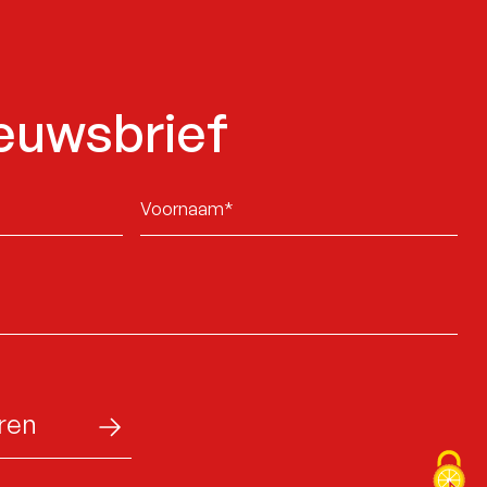
euwsbrief
Sans
titre