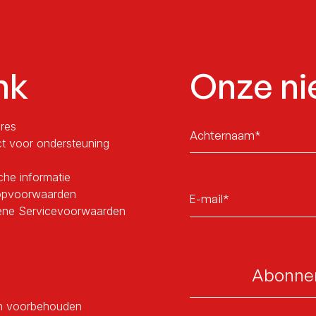
nk
Onze ni
Sans
res
titre
t voor ondersteuning
sche informatie
E-
opvoorwaarden
mail*
ene Servicevoorwaarden
en voorbehouden