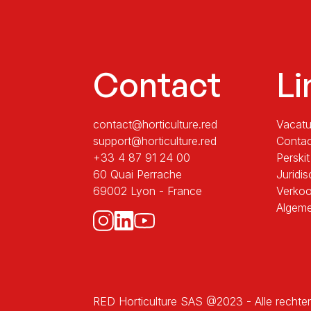
Contact
Li
contact@horticulture.red
Vacatu
support@horticulture.red
Contac
+33 4 87 91 24 00
Perskit
60 Quai Perrache
Juridi
69002 Lyon - France
Verko
Algem
RED Horticulture SAS @2023 - Alle recht