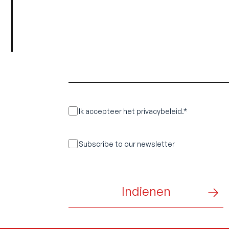
RGPD
Ik accepteer het privacybeleid.*
Sans
Subscribe to our newsletter
titre