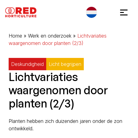
Ga naar inhoud
Cookies beheer paneel
Home
»
Werk en onderzoek
»
Lichtvariaties
waargenomen door planten (2/3)
Deskundigheid
Licht begrijpen
Lichtvariaties
waargenomen door
planten (2/3)
Planten hebben zich duizenden jaren onder de zon
ontwikkeld.