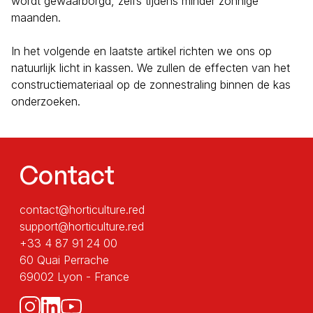
wordt gewaarborgd, zelfs tijdens minder zonnige
maanden.
In het volgende en laatste artikel richten we ons op
natuurlijk licht in kassen. We zullen de effecten van het
constructiemateriaal op de zonnestraling binnen de kas
onderzoeken.
Contact
contact@horticulture.red
support@horticulture.red
+33 4 87 91 24 00
60 Quai Perrache
69002 Lyon - France