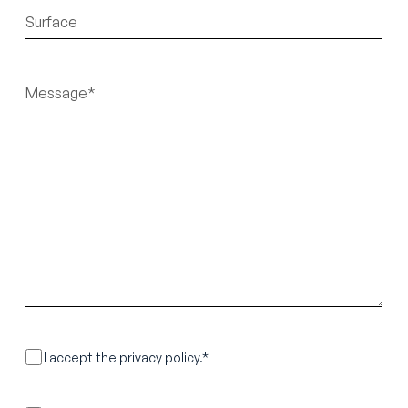
Sans
titre
Sans
titre
RGPD
I accept the privacy policy.*