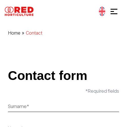
Go to content
Cookies management panel
Home
»
Contact
Contact form
*Required fields
Nom
Sans