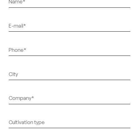
titre
E-
mail
Téléphone
Sans
titre
Sans
titre
Sans
titre