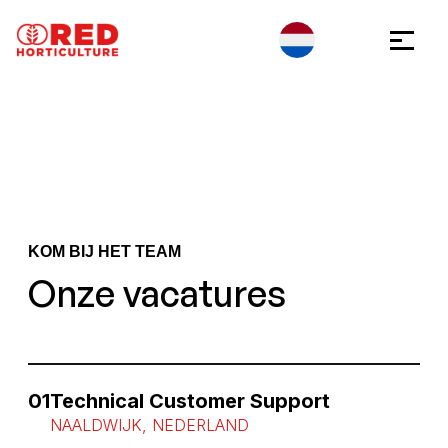
Ga naar inhoud
Cookies beheer paneel
KOM BIJ HET TEAM
Onze vacatures
01
Technical Customer Support
NAALDWIJK, NEDERLAND