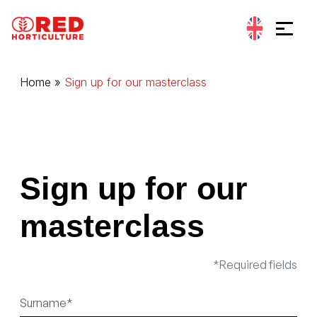
Go to content
Cookies management panel
Home
»
Sign up for our masterclass
Sign up for our
masterclass
*Required fields
Nom