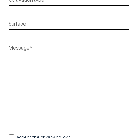
titre
Sans
titre
Sans
titre
RGPD
I accept the privacy policy.*